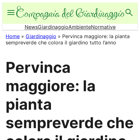
Vai
al
contenuto
News
Giardinaggio
Ambiente
Normative
Home
»
Giardinaggio
»
Pervinca maggiore: la pianta
sempreverde che colora il giardino tutto l’anno
Pervinca
maggiore: la
pianta
sempreverde che