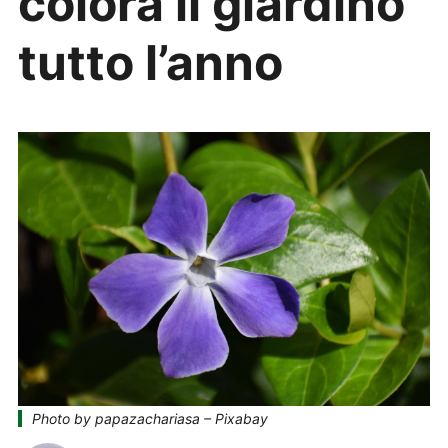
colora il giardino
tutto l’anno
Photo by papazachariasa – Pixabay