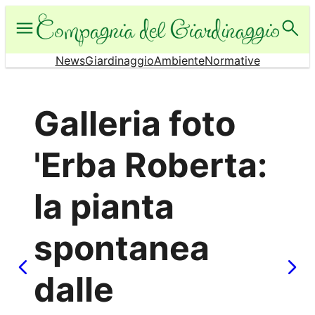
Vai
al
contenuto
News
Giardinaggio
Ambiente
Normative
Galleria foto
'Erba Roberta:
la pianta
spontanea
dalle