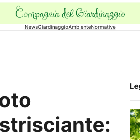
News
Giardinaggio
Ambiente
Normative
Le
foto
strisciante: