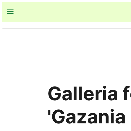
Vai
al
contenuto
Galleria 
'Gazania 