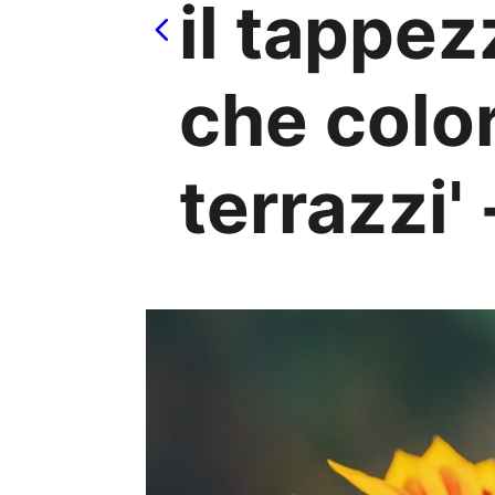
il tappez
che color
terrazzi' 