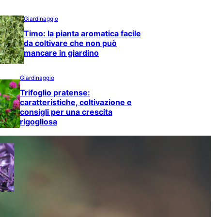
Giardinaggio
Timo: la pianta aromatica facile
da coltivare che non può
mancare in giardino
Giardinaggio
Trifoglio pratense:
caratteristiche, coltivazione e
consigli per una crescita
rigogliosa
Giardinaggio
Tradescantia spathacea: la pianta
tropicale dal fogliame colorato che
dona carattere agli ambienti