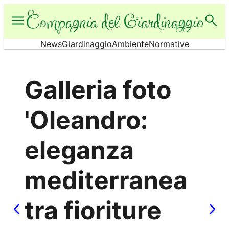
Vai
al
contenuto
News
Giardinaggio
Ambiente
Normative
Galleria foto
'Oleandro:
eleganza
mediterranea
tra fioriture