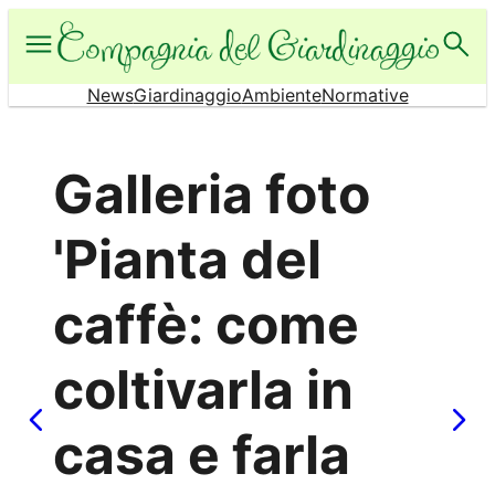
Vai
al
contenuto
News
Giardinaggio
Ambiente
Normative
Galleria foto
'Pianta del
caffè: come
coltivarla in
casa e farla