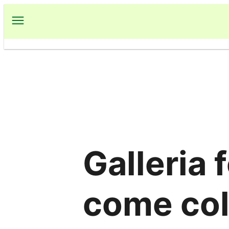
Vai
al
contenuto
Galleria f
come col