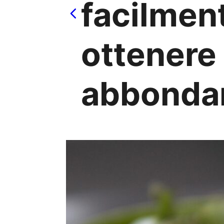
facilmen
ottenere
abbondan