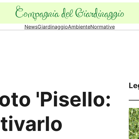
News
Giardinaggio
Ambiente
Normative
Le
oto 'Pisello:
tivarlo