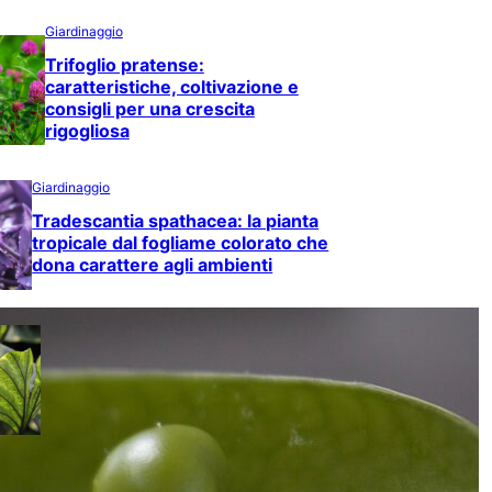
Giardinaggio
Trifoglio pratense:
caratteristiche, coltivazione e
consigli per una crescita
rigogliosa
Giardinaggio
Tradescantia spathacea: la pianta
tropicale dal fogliame colorato che
dona carattere agli ambienti
Giardinaggio
Taro: come coltivare la pianta
tropicale dalle foglie spettacolari
e dai tuberi commestibili