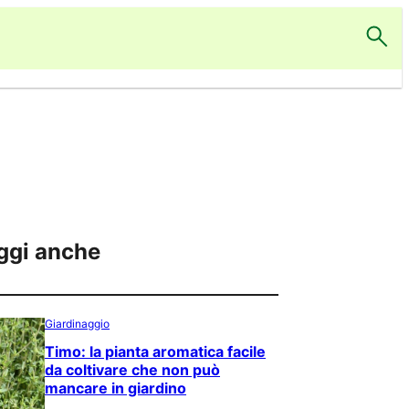
ggi anche
Giardinaggio
Timo: la pianta aromatica facile
da coltivare che non può
mancare in giardino