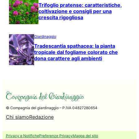
Trifoglio pratense: caratteristiche,
coltivazione e consigli per una
crescita rigogliosa
Giardinaggio
Tradescantia spathacea: la pianta
tropicale dal fogliame colorato che
dona carattere agli ambienti
© Compagnia del giardinaggio – P.IVA 04827280654
Chi siamo
Redazione
Privacy e Notifiche
Preferenze Privacy
Mappa del sito