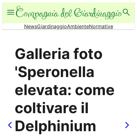
Vai
al
contenuto
News
Giardinaggio
Ambiente
Normative
Galleria foto
'Speronella
elevata: come
coltivare il
Delphinium