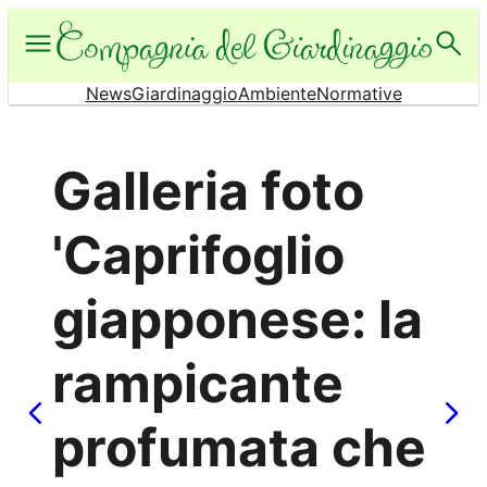
Vai
al
contenuto
News
Giardinaggio
Ambiente
Normative
Galleria foto
'Caprifoglio
giapponese: la
rampicante
profumata che