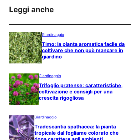
Leggi anche
Giardinaggio
Timo: la pianta aromatica facile da
coltivare che non può mancare in
giardino
Giardinaggio
Trifoglio pratense: caratteristiche,
coltivazione e consigli per una
crescita rigogliosa
Giardinaggio
Tradescantia spathacea: la pianta
tropicale dal fogliame colorato che
dona carattere agli ambienti