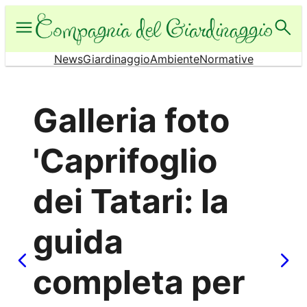
Vai
al
contenuto
News
Giardinaggio
Ambiente
Normative
Galleria foto
'Caprifoglio
dei Tatari: la
guida
completa per