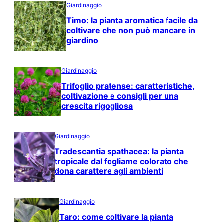
Giardinaggio
Timo: la pianta aromatica facile da
coltivare che non può mancare in
giardino
Giardinaggio
Trifoglio pratense: caratteristiche,
coltivazione e consigli per una
crescita rigogliosa
Giardinaggio
Tradescantia spathacea: la pianta
tropicale dal fogliame colorato che
dona carattere agli ambienti
Giardinaggio
Taro: come coltivare la pianta