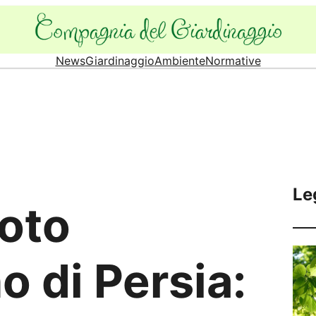
News
Giardinaggio
Ambiente
Normative
Le
foto
o di Persia: