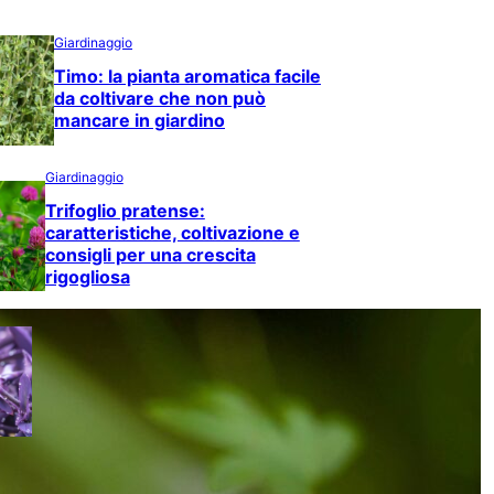
Giardinaggio
Timo: la pianta aromatica facile
da coltivare che non può
mancare in giardino
Giardinaggio
Trifoglio pratense:
caratteristiche, coltivazione e
consigli per una crescita
rigogliosa
Giardinaggio
Tradescantia spathacea: la pianta
tropicale dal fogliame colorato che
dona carattere agli ambienti