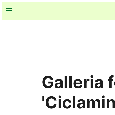
Vai
al
contenuto
Galleria 
'Ciclamin