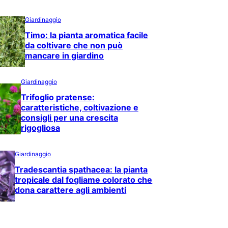
Giardinaggio
Timo: la pianta aromatica facile
da coltivare che non può
mancare in giardino
Giardinaggio
Trifoglio pratense:
caratteristiche, coltivazione e
consigli per una crescita
rigogliosa
Giardinaggio
Tradescantia spathacea: la pianta
tropicale dal fogliame colorato che
dona carattere agli ambienti