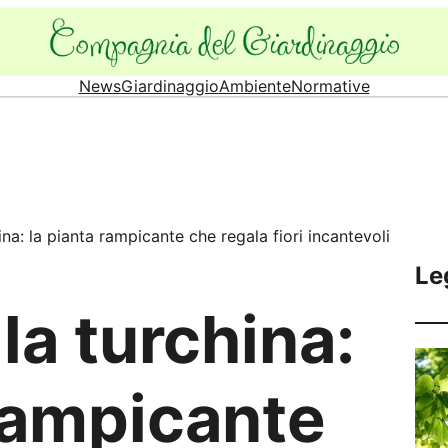
News
Giardinaggio
Ambiente
Normative
a: la pianta rampicante che regala fiori incantevoli
Le
a turchina:
 rampicante