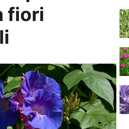
 fiori
li