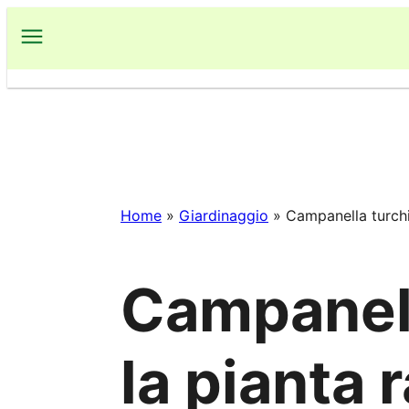
Vai
al
contenuto
Home
»
Giardinaggio
»
Campanella turchin
Campanell
la pianta