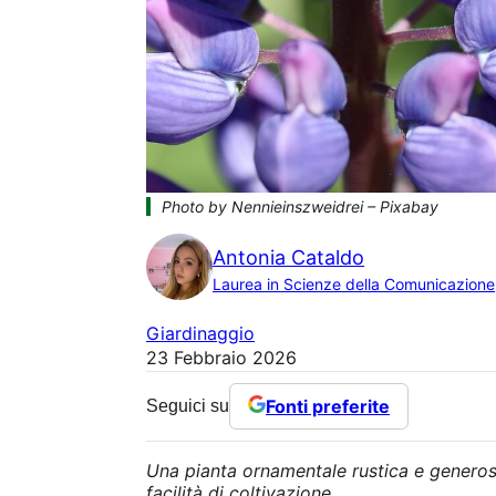
Photo by Nennieinszweidrei – Pixabay
Antonia Cataldo
Laurea in Scienze della Comunicazione
Giardinaggio
23 Febbraio 2026
Fonti preferite
Seguici su
Una pianta ornamentale rustica e generosa
facilità di coltivazione.