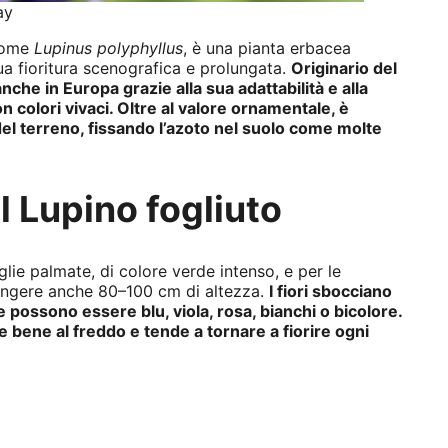
ay
 come
Lupinus polyphyllus
, è una pianta erbacea
ua fioritura scenografica e prolungata.
Originario del
he in Europa grazie alla sua adattabilità e alla
n colori vivaci. Oltre al valore ornamentale, è
 del terreno, fissando l’azoto nel suolo come molte
l Lupino fogliuto
oglie palmate, di colore verde intenso, e per le
ungere anche 80–100 cm di altezza.
I fiori sbocciano
 e possono essere blu, viola, rosa, bianchi o bicolore.
e bene al freddo e tende a tornare a fiorire ogni