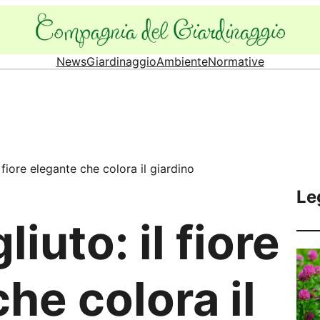
News
Giardinaggio
Ambiente
Normative
l fiore elegante che colora il giardino
Le
iuto: il fiore
he colora il