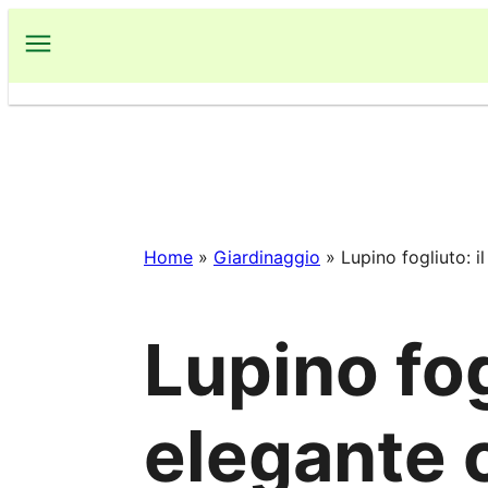
Vai
al
contenuto
Home
»
Giardinaggio
»
Lupino fogliuto: i
Lupino fogl
elegante c