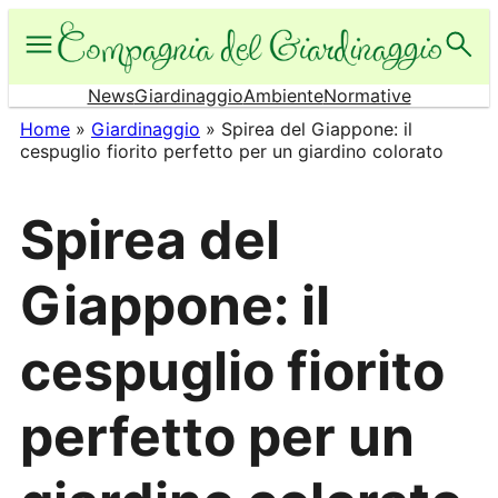
Vai
al
contenuto
News
Giardinaggio
Ambiente
Normative
Home
»
Giardinaggio
»
Spirea del Giappone: il
cespuglio fiorito perfetto per un giardino colorato
Spirea del
Giappone: il
cespuglio fiorito
perfetto per un