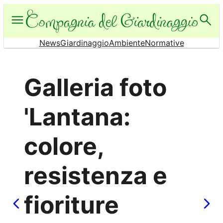
Vai
al
contenuto
News
Giardinaggio
Ambiente
Normative
Galleria foto
'Lantana:
colore,
resistenza e
fioriture