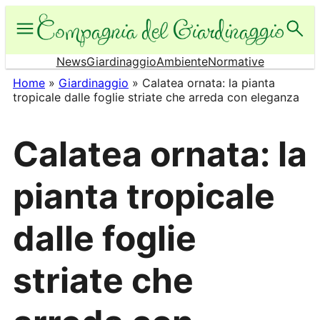
Vai
al
contenuto
News
Giardinaggio
Ambiente
Normative
Home
»
Giardinaggio
»
Calatea ornata: la pianta
tropicale dalle foglie striate che arreda con eleganza
Calatea ornata: la
pianta tropicale
dalle foglie
striate che