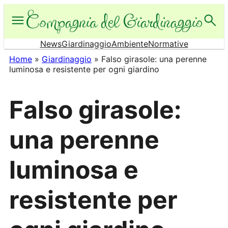
Vai
al
contenuto
News
Giardinaggio
Ambiente
Normative
Home
»
Giardinaggio
»
Falso girasole: una perenne
luminosa e resistente per ogni giardino
Falso girasole:
una perenne
luminosa e
resistente per