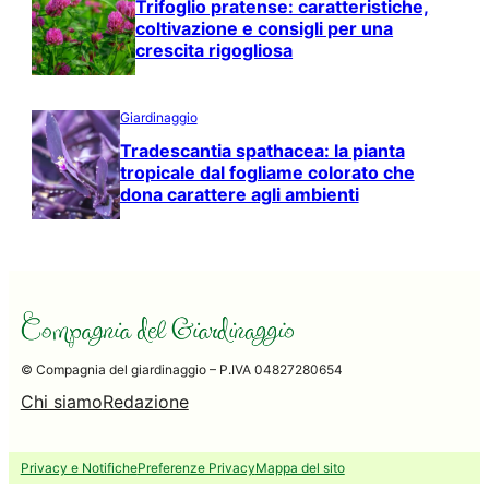
Trifoglio pratense: caratteristiche,
coltivazione e consigli per una
crescita rigogliosa
Giardinaggio
Tradescantia spathacea: la pianta
tropicale dal fogliame colorato che
dona carattere agli ambienti
© Compagnia del giardinaggio – P.IVA 04827280654
Chi siamo
Redazione
Privacy e Notifiche
Preferenze Privacy
Mappa del sito