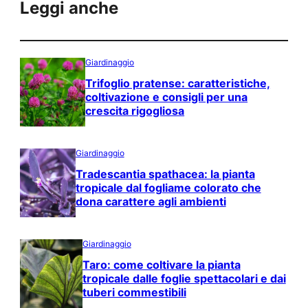
Leggi anche
Giardinaggio
Trifoglio pratense: caratteristiche,
coltivazione e consigli per una
crescita rigogliosa
Giardinaggio
Tradescantia spathacea: la pianta
tropicale dal fogliame colorato che
dona carattere agli ambienti
Giardinaggio
Taro: come coltivare la pianta
tropicale dalle foglie spettacolari e dai
tuberi commestibili